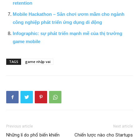
retention
Mobile Hackathon – Sân chơi ươm mầm cho ngành
công nghiệp phát triển ứng dụng di động
Infographic: sự phát triển mạnh mẽ của thị trường
game mobile
TAGS
game nhập vai
Previous article
Next article
Những lí do phổ biến khiến
Chiến lược nào cho Startups