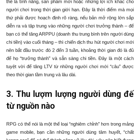
thể là tính năng, sản phẩm mới hoặc những lợi ích khác cho
người chơi trong thời gian giới hạn. Đây là thời điểm mà mọi
thứ phải được hoạch định rõ ràng, nếu bản mở rộng lớn sắp
diễn ra và tập trung vào những người chơi trưởng thành – để
bạn có thể tăng ARPPU (doanh thu trung bình trên người dùng
chi tiền) vào cuối tháng – thì chiến dịch thu hút người chơi mới
nên bắt đầu trước đó 2 đến 3 tuần, khoảng thời gian đó là đủ
để họ “trưởng thành” và sẵn sàng chi tiền. Đây là một cách
tuyệt vời để tăng LTV từ những người chơi mới “câu” được
theo thời gian tầm trung và lâu dài.
3. Thu lượm lượng người dùng đế
từ nguồn nào
RPG có thể nói là một thể loại “nghiêm chỉnh” hơn trong mảng
game mobile, bạn cần những người dùng tâm huyết, “chất