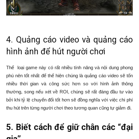
4. Quảng cáo video và quảng cáo
hình ảnh để hút người chơi
Thể loại game này có rất nhiều tính năng và nội dung phong
phú nên tốt nhất để thể hiện chúng là quảng cáo video sẽ tốn
nhiều thời gian và công sức hơn so với hình ảnh thông
thường, song nếu xét về ROI, chúng sẽ rất đáng đầu tư vào
bởi khi tỷ lệ chuyển đổi tốt hơn sẽ đồng nghĩa với việc chi phí
thu hút trên từng người chơi theo tương quan cũng tự giảm đi.
5. Biết cách để giữ chân các “đại