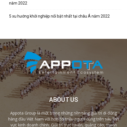
năm 2022
5 xu hướng khởi nghiệp nổi bật nhất tại châu Á năm 2022
ABOUT US
Appota Group là một trong những nền tảng giải trí di động
hàng đầu Việt Nam với hơn 55 triệu người dùng trên sáu lĩnh
vực kinh doanh chính: Giải trí trực tuyến, quảng cáo, thanh