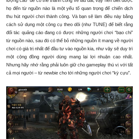
lượng cao” để có thể thành công về lâu dài, vậy nên biết được
họ đến từ nguồn nào là một yếu tố quan trọng để chiến dịch
thu hút người chơi thành công. Và bạn sẽ làm điều này bằng
cách sử dụng một công cụ theo dõi (như TUNE) để biết rằng
đối tác quảng cáo đang có được những người chơi “bạo chi”
từ nguồn nào, sau đó có thể bỏ những nguồn ít mang về người
chơi có giá trị nhất để đầu tư vào nguồn kia, như vậy sẽ duy trì
một cộng đồng người dùng mang lại lợi nhuận cao nhất.
Nhưng hãy nhớ rằng phải luôn giữ cho gameplay thú vị với tất
cả mọi người – từ newbie cho tới những người chơi “kỳ cựu”.