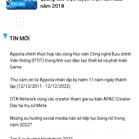
Báo cáo
năm 2018
TIN MỚI
Appota chính thức hợp tác cùng Học viện Công nghệ Bưu chính
Viễn thông (PTIT) trong lĩnh vực đào tạo thiết kế và phát triển
Game
Thư cảm ơn từ Appota nhân dịp kỷ niệm 11 năm ngày thành
lập (12/12/2011 - 12/12/2022)
OTA Network cùng các creator tham gia sự kiện APAC Creator
Day tại trụ sở Meta
Những xu hướng social media nào sẽ tiếp tục bùng nổ trong
năm 2022?