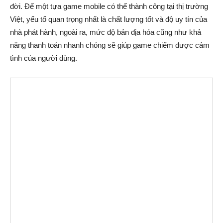
đời. Để một tựa game mobile có thể thành công tại thị trường
Việt, yếu tố quan trọng nhất là chất lượng tốt và độ uy tín của
nhà phát hành, ngoài ra, mức độ bản địa hóa cũng như khả
năng thanh toán nhanh chóng sẽ giúp game chiếm được cảm
tình của người dùng.