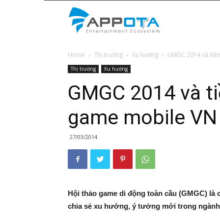
Appota
Home
Thị trường
Xu hướng
GMGC 2014 và tiề
News
Thị trường
Xu hướng
GMGC 2014 và t
game mobile VN
27/03/2014
Hội thảo game di động toàn cầu (GMGC)
là
c
chia sẻ xu hướng, ý tưởng mới trong ngành