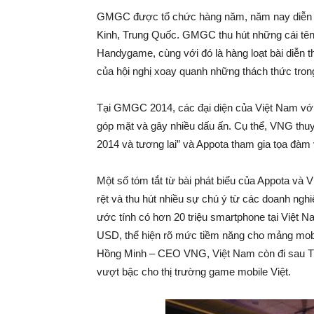
GMGC được tổ chức hàng năm, năm nay diễn ra 
Kinh, Trung Quốc. GMGC thu hút những cái tên 
Handygame, cùng với đó là hàng loạt bài diễn th
của hội nghị xoay quanh những thách thức tr
Tại GMGC 2014, các đại diện của Việt Nam vớ
góp mặt và gây nhiều dấu ấn. Cụ thể, VNG thuy
2014 và tương lai” và Appota tham gia tọa đàm 
Một số tóm tắt từ bài phát biểu của Appota và VN
rệt và thu hút nhiều sự chú ý từ các doanh ngh
ước tính có hơn 20 triệu smartphone tại Việt N
USD, thể hiện rõ mức tiềm năng cho mảng mobil
Hồng Minh – CEO VNG, Việt Nam còn đi sau Tr
vượt bậc cho thị trường game mobile Việt.