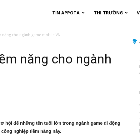
TIN APPOTA
THỊ TRƯỜNG
V
m năng cho ngành game mobile VN
iềm năng cho ngành
ơ hội để những tên tuổi lớn trong ngành game di động
 công nghiệp tiềm năng này.