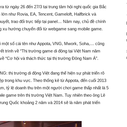
từ ngày 26 đến 27/3 tại trung tâm hội nghị quốc gia Bắc
lớn như Rovia, EA, Tencent, Gameloft, Halfbrick và
uyết, trao đổi trực tiếp tại panel… Năm nay, chủ đề chính
ong xu hướng chuyển đổi từ webgame sang mobile game.
i một số cái tên như Appota, VNG, Mwork, Soha,… cũng
ết trình về “Thị trường game di động tại Việt Nam năm
về “Cơ hội và thách thức tại thị trường Đông Nam Á”.
G: thị trường di động Việt đang thể hiện sự phát triển rõ
iệp trong khu vực. Theo thống kê từ Appota, đến cuối 2013
am, tỷ lệ doanh thu trên một người chơi game thấp nhất là 5
e game trên thị trường Việt Nam. Tuy nhiên theo ông Lê
ung Quốc khoảng 2 năm và 2014 sẽ là năm phát triển