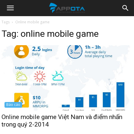
Appota
Tags
Online mobile game
Tag:
online mobile game
News
Báo cáo
Online mobile game Việt Nam và điểm nhấn
trong quý 2-2014