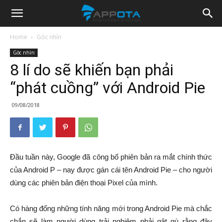
Appota
Home
Góc nhìn
Góc nhìn
News
8 lí do sẽ khiến bạn phải
“phát cuồng” với Android Pie
09/08/2018
Đầu tuần này, Google đã công bố phiên bản ra mắt chính thức
của Android P – nay được gán cái tên Android Pie – cho người
dùng các phiên bản điện thoại Pixel của mình.
Có hàng đống những tính năng mới trong Android Pie mà chắc
chắn sẽ làm người dùng trải nghiệm phải gật gù rằng đây