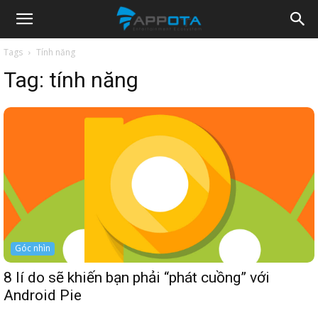
Appota
Tags
Tính năng
Tag:
tính năng
News
Góc nhìn
8 lí do sẽ khiến bạn phải “phát cuồng” với
Android Pie