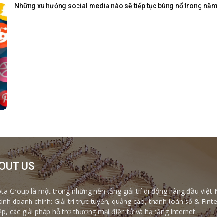
Những xu hướng social media nào sẽ tiếp tục bùng nổ trong nă
OUT US
ta Group là một trong những nền tảng giải trí di động hàng đầu Việt 
kinh doanh chính: Giải trí trực tuyến, quảng cáo, thanh toán số & Fi
ệp, các giải pháp hỗ trợ thương mại điện tử và hạ tầng Internet.