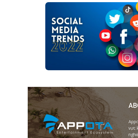
AB
Appo
vực 
nghi