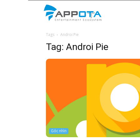
Appota
Tags
Androi Pie
News
Tag:
Androi Pie
Góc nhìn