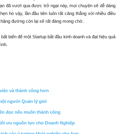
i bạn đã vượt qua được trở ngại này, mọi chuyện sẽ dễ dàng
ẹn hò vậy, lần đầu tiên luôn rất căng thẳng với nhiều điều
chặng đường còn lại sẽ rất đáng mong chờ.
 bất biến để một Startup bắt đầu kinh doanh và đạt hiệu quả
ình.
 việc và thành công hơn
một người Quản lý giỏi
nên đọc nếu muốn thành công
p tối ưu nguồn lực cho Doanh Nghiệp
ách các ý tưởng khởi nghiệp cho bạn