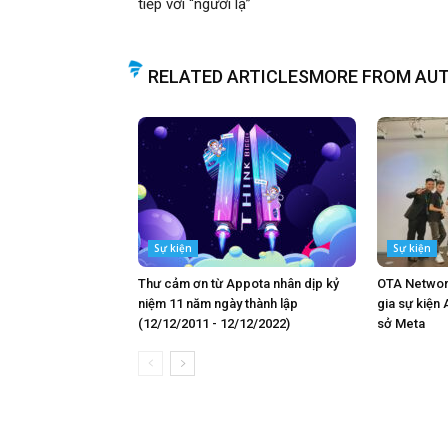
tiếp với “người lạ”
RELATED ARTICLES
MORE FROM AU
Sự kiện
Sự kiện
Thư cảm ơn từ Appota nhân dịp kỷ
OTA Networ
niệm 11 năm ngày thành lập
gia sự kiện 
(12/12/2011 - 12/12/2022)
sở Meta