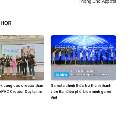
Thông Cho Appota
THOR
Sự kiện
k cùng các creator tham
Gamota chính thức trở thành thành
APAC Creator Day tại trụ
viên Ban điều phối Liên minh game
Việt