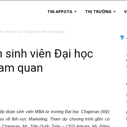
TIN APPOTA
THỊ TRƯỜNG
V
nh viên Đại học Chapman đến tham quan
sinh viên Đại học
am quan
iếp đoàn sinh viên MBA từ trường Đại học Chapman (Mỹ)
lưu về lĩnh vực Marketing. Tham dự chương trình gồm có
ên Chapman, Mr. Trần Quốc Toản – CEO Adsota, Mr. Đặng