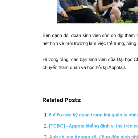
Bên cạnh đó, đoàn sinh viên còn có dịp tham qu
nét hơn về môi trường làm việc trẻ trung, năng
Hi vọng rằng, các bạn sinh viên của Đại học 
chuyến tham quan và học hỏi tại Appota./.
Related Posts:
6 điều cực kỳ quan trọng khi quản lý nhâ
[TCBC] - Appota khẳng định vị thế trên c
Anh chị em Appota sôi động đón sinh nhật