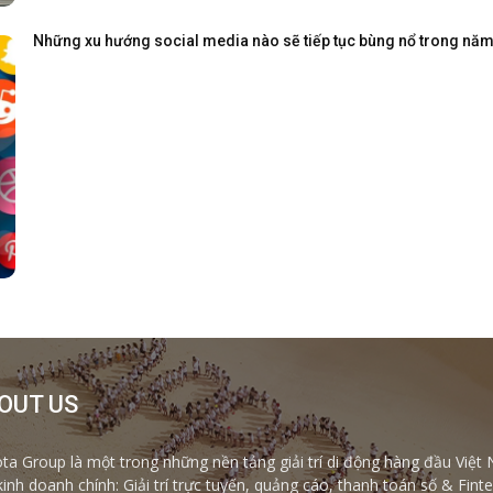
Những xu hướng social media nào sẽ tiếp tục bùng nổ trong nă
OUT US
ta Group là một trong những nền tảng giải trí di động hàng đầu Việt 
kinh doanh chính: Giải trí trực tuyến, quảng cáo, thanh toán số & Fi