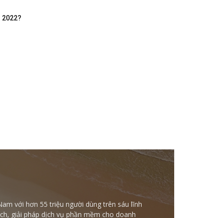
m 2022?
Nam với hơn 55 triệu người dùng trên sáu lĩnh
ntech, giải pháp dịch vụ phần mềm cho doanh