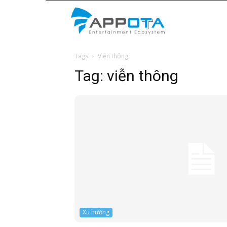
Appota
Tags
Viễn thông
News
Tag:
viễn thông
Xu hướng