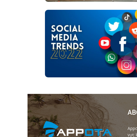
AB
Appo
vực 