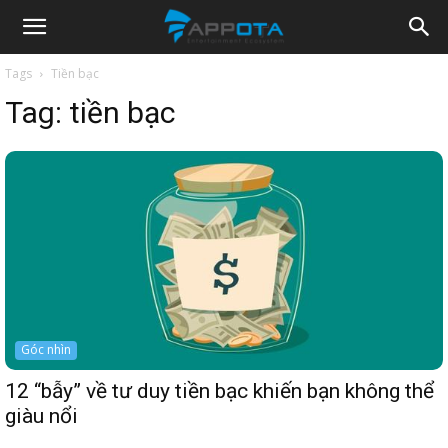
Appota
Tags
Tiền bạc
Tag:
tiền bạc
News
Góc nhìn
12 “bẫy” về tư duy tiền bạc khiến bạn không thể
giàu nổi