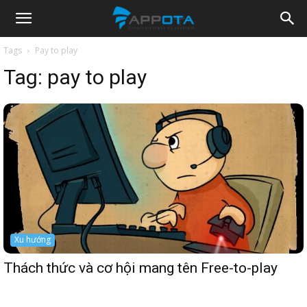
Appota
Tags
Pay to play
Tag:
pay to play
News
Xu hướng
Thách thức và cơ hội mang tên Free-to-play