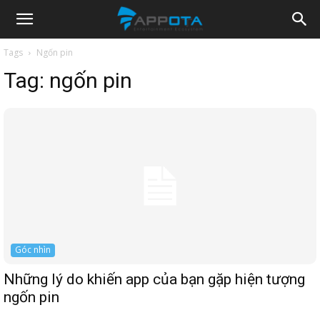
Appota
Tags
Ngốn pin
Tag:
ngốn pin
News
Góc nhìn
Những lý do khiến app của bạn gặp hiện tượng
ngốn pin