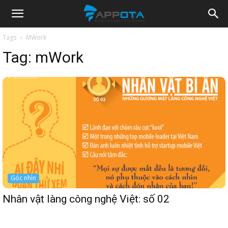
Appota
Tags
MWork
Tag:
mWork
News
Góc nhìn
Nhân vật làng công nghệ Việt: số 02