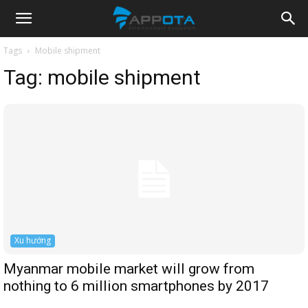
Appota
Tags
Mobile shipment
Tag:
mobile shipment
News
Xu hướng
Myanmar mobile market will grow from
nothing to 6 million smartphones by 2017