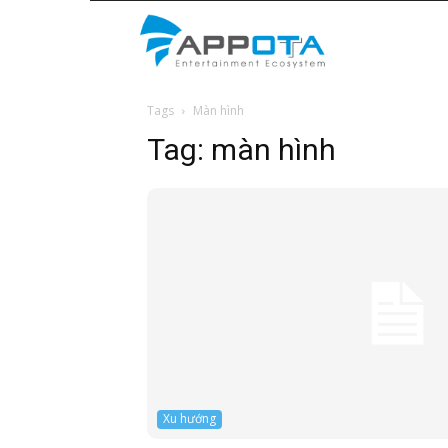
Appota
Tags
Màn hình
News
Tag:
màn hình
Xu hướng