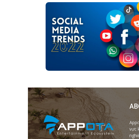
AB
Appo
vực 
nghi