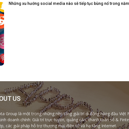
Những xu hướng social media nào sẽ tiếp tục bùng nổ trong nă
OUT US
ta Group là một trong những nền tảng giải trí di động hàng đầu Việt 
kinh doanh chính: Giải trí trực tuyến, quảng cáo, thanh toán số & Fi
ệp, các giải pháp hỗ trợ thương mại điện tử và hạ tầng Internet.