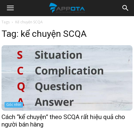
Appota
Tags
Kể chuyện SCQA
Tag:
kể chuyện SCQA
News
Góc nhìn
Cách “kể chuyện” theo SCQA rất hiệu quả cho
người bán hàng