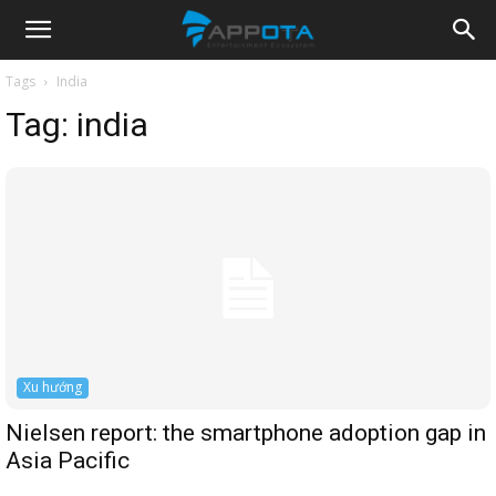
Appota
Tags
India
Tag:
india
News
Xu hướng
Nielsen report: the smartphone adoption gap in
Asia Pacific