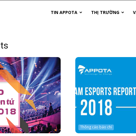
TIN APPOTA
THỊ TRƯỜNG
V
rts
Thông cáo báo chí