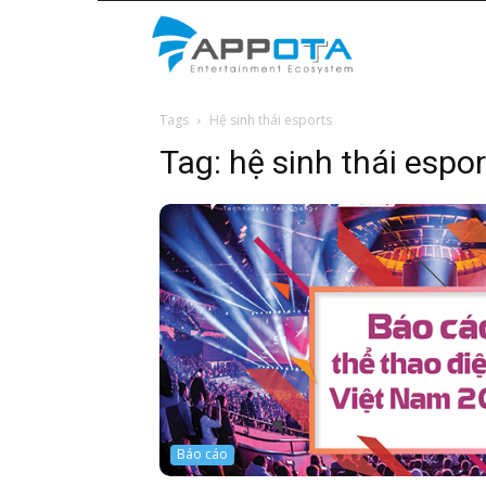
Appota
Tags
Hệ sinh thái esports
News
Tag:
hệ sinh thái espo
Báo cáo