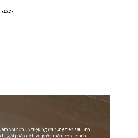
m 2022?
Nam với hơn 55 triệu người dùng trên sáu lĩnh
ntech, giải pháp dịch vụ phần mềm cho doanh