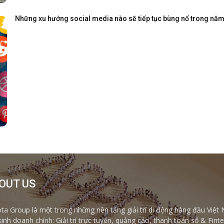
Những xu hướng social media nào sẽ tiếp tục bùng nổ trong nă
OUT US
ta Group là một trong những nền tảng giải trí di động hàng đầu Việt 
kinh doanh chính: Giải trí trực tuyến, quảng cáo, thanh toán số & Fi