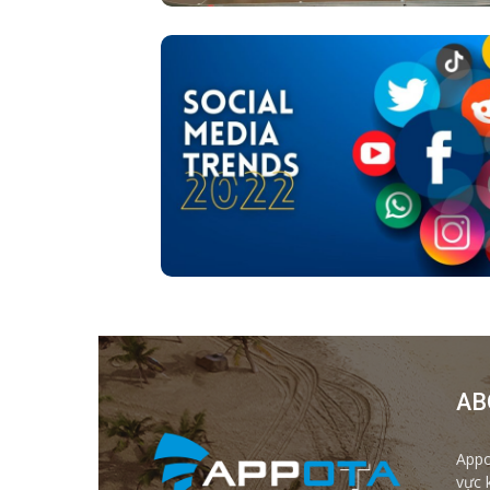
AB
Appo
vực 