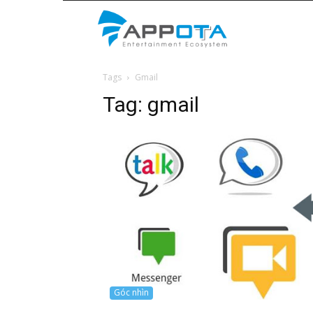
Appota
Tags
Gmail
News
Tag:
gmail
Góc nhìn