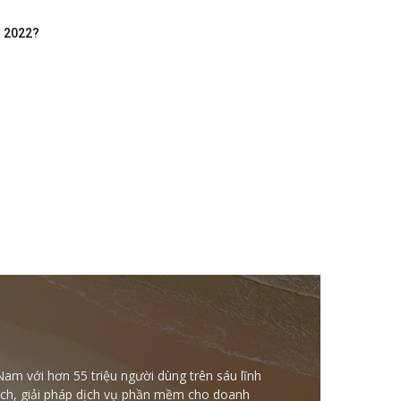
m 2022?
Nam với hơn 55 triệu người dùng trên sáu lĩnh
ntech, giải pháp dịch vụ phần mềm cho doanh