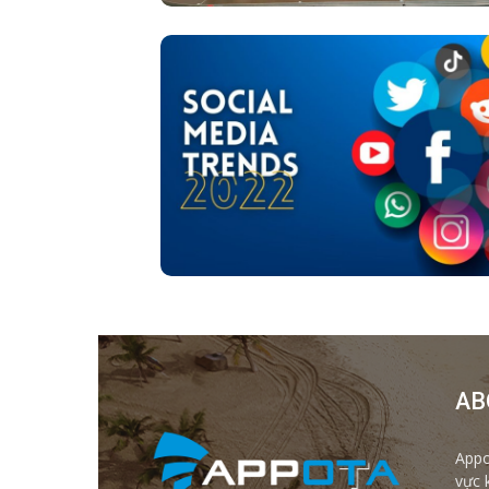
AB
Appo
vực 