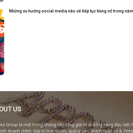
Những xu hướng social media nào sẽ tiếp tục bùng nổ trong nă
OUT US
ta Group là một trong những nền tảng giải trí di động hàng đầu Việt 
kinh doanh chính: Giải trí trực tuyến, quảng cáo, thanh toán số & Fi