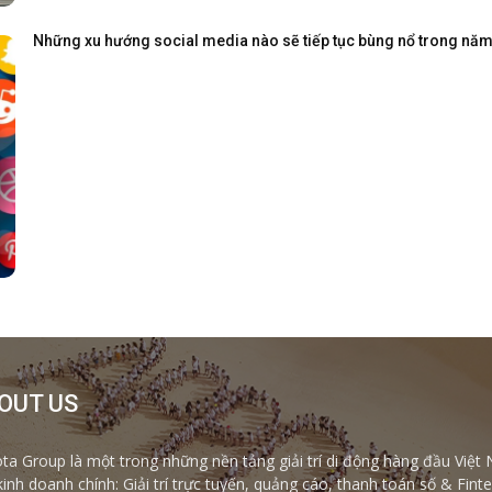
Những xu hướng social media nào sẽ tiếp tục bùng nổ trong nă
OUT US
ta Group là một trong những nền tảng giải trí di động hàng đầu Việt 
kinh doanh chính: Giải trí trực tuyến, quảng cáo, thanh toán số & Fi