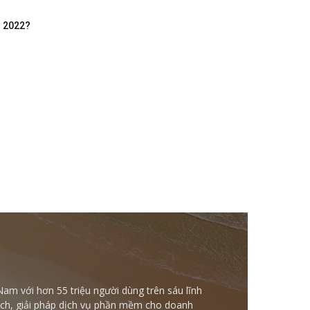
m 2022?
Nam với hơn 55 triệu người dùng trên sáu lĩnh
ntech, giải pháp dịch vụ phần mềm cho doanh