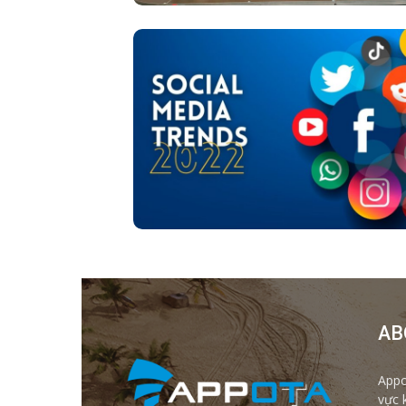
AB
Appo
vực 