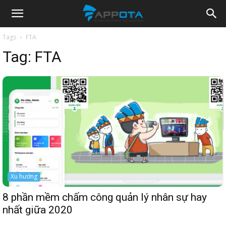
Appota
Tags
FTA
Tag:
FTA
News
Xu hướng
8 phần mềm chấm công quản lý nhân sự hay
nhất giữa 2020