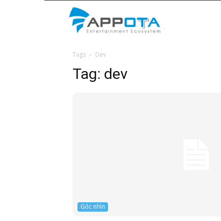
Appota
Tags
Dev
News
Tag:
dev
Góc nhìn