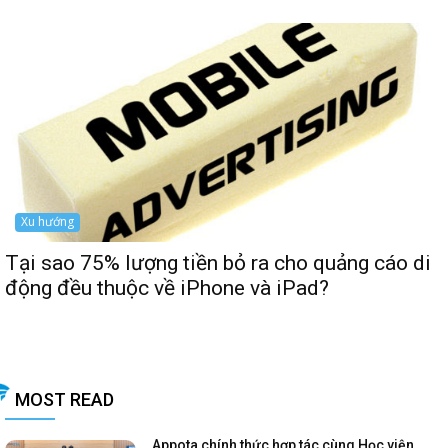
Xu hướng
Tại sao 75% lượng tiền bỏ ra cho quảng cáo di
động đều thuộc về iPhone và iPad?
MOST READ
Appota chính thức hợp tác cùng Học viện