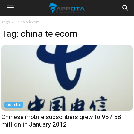
Appota
Tags
China telecom
Tag:
china telecom
News
Góc nhìn
Chinese mobile subscribers grew to 987.58
million in January 2012