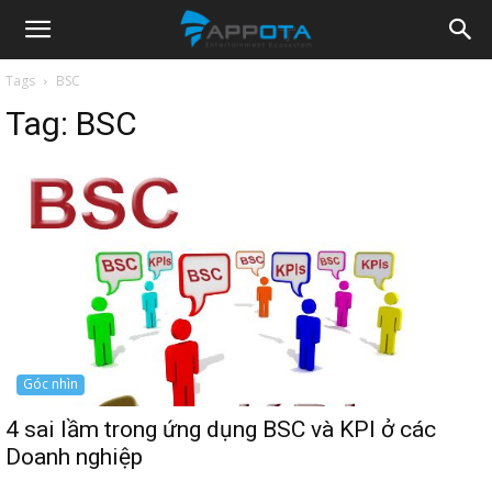
Appota
Tags
BSC
Tag:
BSC
News
Góc nhìn
4 sai lầm trong ứng dụng BSC và KPI ở các
Doanh nghiệp