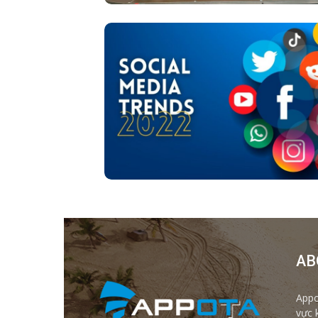
AB
Appo
vực 