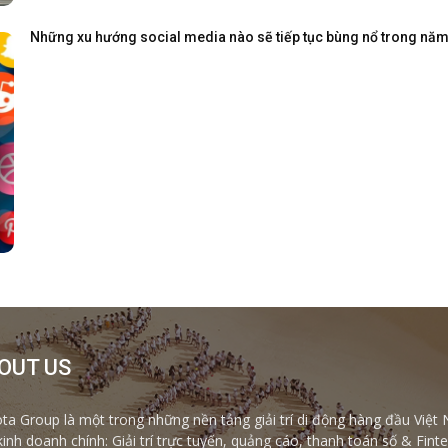
Những xu hướng social media nào sẽ tiếp tục bùng nổ trong nă
OUT US
ta Group là một trong những nền tảng giải trí di động hàng đầu Việt 
kinh doanh chính: Giải trí trực tuyến, quảng cáo, thanh toán số & Fi