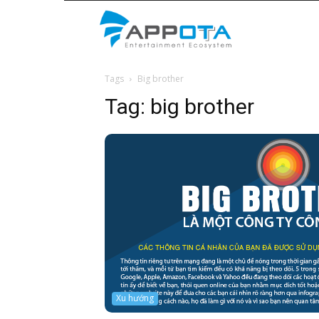
Appota
Tags
Big brother
News
Tag:
big brother
Xu hướng