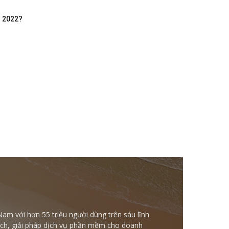
m 2022?
Nam với hơn 55 triệu người dùng trên sáu lĩnh
ntech, giải pháp dịch vụ phần mềm cho doanh