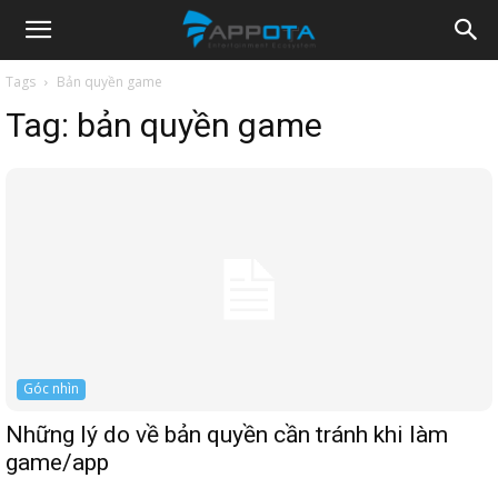
Appota
Tags
Bản quyền game
Tag:
bản quyền game
News
Góc nhìn
Những lý do về bản quyền cần tránh khi làm
game/app