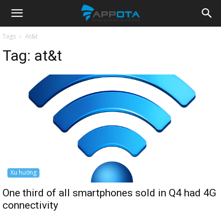
Appota
Tags
At&t
Tag:
at&t
News
Xu hướng
One third of all smartphones sold in Q4 had 4G
connectivity