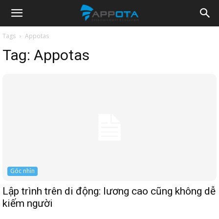
Appota
Tags
Appotas
Tag:
Appotas
News
Góc nhìn
Lập trình trên di động: lương cao cũng không dễ
kiếm người