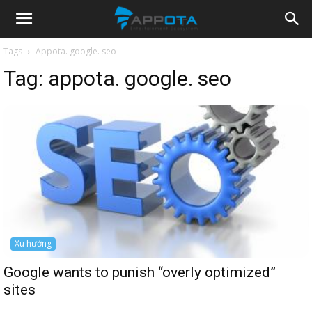
Appota
Tags
Appota. google. seo
Tag:
appota. google. seo
News
Xu hướng
Google wants to punish “overly optimized”
sites