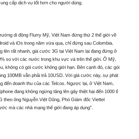
ung cấp dịch vụ tốt hơn cho người dùng.
trường di động Flurry Mỹ, Việt Nam đứng thứ 2 thế giới về
droid và iOs trong năm vừa qua, chỉ đứng sau Colombia.
 lên rất nhanh, giá cước 3G tại Việt Nam lại đang đứng ở
0% so với các nước trong khu vực và trên thế giới. Ở Mỹ,
, không có gói cước không giới hạn. Bên cạnh đó, các gói
dùng 100MB vẫn phải trả 10USD. Với giá cước này, sự phát
 đến doanh thu của các Telcos. Ngược lại, ở Việt Nam,
hone đang không ngừng tăng lên gây thiệt hại đến 1000 tỉ
 theo ông Nguyễn Việt Dũng, Phó Giám đốc Viettel
á cước mà các nhà mạng thế giới đang áp dụng”.