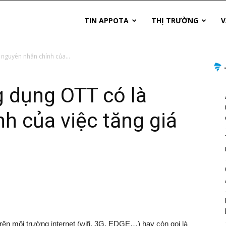
TIN APPOTA
THỊ TRƯỜNG
V
 nguyên nhân chính của...
g dụng OTT có là
h của việc tăng giá
trên môi trường internet (wifi, 3G, EDGE…) hay còn gọi là