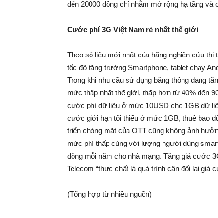
đến 20000 đồng chỉ nhằm mở rộng hạ tầng và c
Cước phí 3G Việt Nam rẻ nhất thế giới
Theo số liệu mới nhất của hãng nghiên cứu thị 
tốc độ tăng trường Smartphone, tablet chạy An
Trong khi nhu cầu sử dụng băng thông đang tăng
mức thấp nhất thế giới, thấp hơn từ 40% đến 9
cước phí dữ liệu ở mức 10USD cho 1GB dữ liệu
cước giới hạn tối thiểu ở mức 1GB, thuê bao 
triển chóng mặt của OTT cũng không ảnh hưởng
mức phí thấp cùng với lượng người dùng smartp
đồng mỗi năm cho nhà mạng. Tăng giá cước 3G
Telecom “thực chất là quá trình cân đối lại gi
(Tổng hợp từ nhiều nguồn)