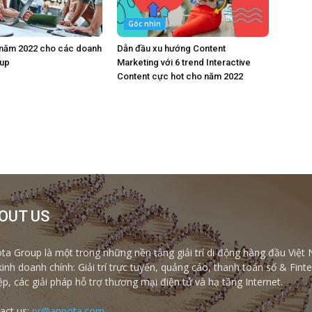
Góc nhìn
 năm 2022 cho các doanh
Dẫn đầu xu hướng Content
tup
Marketing với 6 trend Interactive
Content cực hot cho năm 2022
OUT US
ta Group là một trong những nền tảng giải trí di động hàng đầu Việt 
kinh doanh chính: Giải trí trực tuyến, quảng cáo, thanh toán số & Fi
ệp, các giải pháp hỗ trợ thương mại điện tử và hạ tầng Internet.
act us:
pr@appota.com