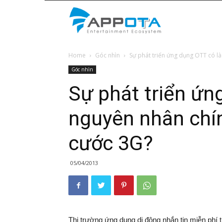
Appota
Home
Góc nhìn
Sự phát triển ứng dụng OTT có là
News
Góc nhìn
Sự phát triển ứn
nguyên nhân chín
cước 3G?
05/04/2013
Thị trường ứng dụng di động nhắn tin miễn phí 