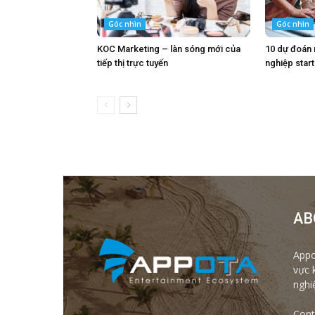
Góc nhìn
Góc nhìn
KOC Marketing – làn sóng mới của
10 dự đoán
tiếp thị trực tuyến
nghiệp star
AB
Appo
vực 
nghi
Cont