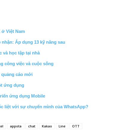
Z ở Việt Nam
 nhận: Áp dụng 13 kỹ năng sau
c và học tập tại nhà
g công việc và cuộc sống
g quảng cáo mới
ột ứng dụng
triển ứng dụng Mobile
c liệt với sự chuyển mình của WhatsApp?
tel
appota
chat
Kakao
Line
OTT