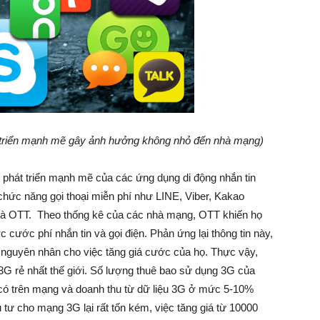
t triển mạnh mẽ gây ảnh hưởng không nhỏ đến nhà mạng)
 phát triển mạnh mẽ của các ứng dụng di động nhắn tin
chức năng gọi thoại miễn phí như LINE, Viber, Kakao
 là OTT. Theo thống kê của các nhà mạng, OTT khiến họ
ước phí nhắn tin và gọi điện. Phản ứng lại thông tin này,
t nguyên nhân cho việc tăng giá cước của họ. Thực vậy,
G rẻ nhất thế giới. Số lượng thuê bao sử dụng 3G của
có trên mạng và doanh thu từ dữ liệu 3G ở mức 5-10%
 tư cho mạng 3G lại rất tốn kém, việc tăng giá từ 10000