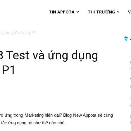
TIN APPOTA
THỊ TRƯỜNG
V
g trong Marketing- P1
 Test và ứng dụng
 P1
ược ứng trong Marketing hiện đại? Blog New Appota sẽ cùng
n tắc ứng dụng nó như thế nào nhé.