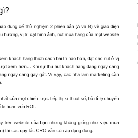
gì?
pháp dùng để thử nghiệm 2 phiên bản (A và B) về giao diện
ều hướng, vị trí đặt hình ảnh, nút mua hàng của một website
em khách hàng thích cách bài trí nào hơn, đặt các nút ở vị
iều lượt xem hơn… Khi sự thu hút khách hàng đang ngày càng
 đang ngày càng gay gắt. Vì vậy, các nhà làm marketing cần
).
t của một chiến lược tiếp thị kĩ thuật số, bởi tỉ lệ chuyển
ỉ lệ hoàn vốn ROI.
ay trên website của bạn nhưng không giống như việc mua
in) thì các quy tắc CRO vẫn còn áp dụng đúng.