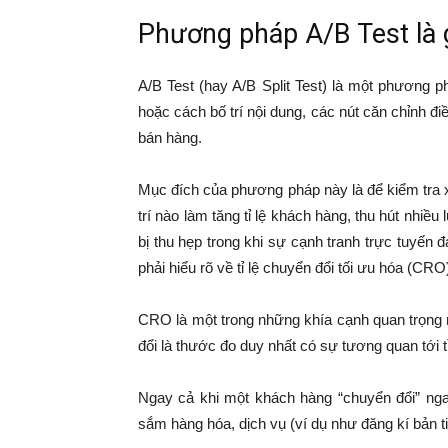
Phương pháp A/B Test là 
A/B Test (hay A/B Split Test) là một phương 
hoặc cách bố trí nội dung, các nút căn chỉnh đi
bán hàng.
Mục đích của phương pháp này là để kiểm tra x
trí nào làm tăng tỉ lệ khách hàng, thu hút nh
bị thu hẹp trong khi sự cạnh tranh trực tuyến
phải hiểu rõ về tỉ lệ chuyển đổi tối ưu hóa (CRO
CRO là một trong những khía cạnh quan trọng nhấ
đổi là thước đo duy nhất có sự tương quan tới t
Ngay cả khi một khách hàng “chuyển đổi” ng
sắm hàng hóa, dịch vụ (ví dụ như đăng kí bản t