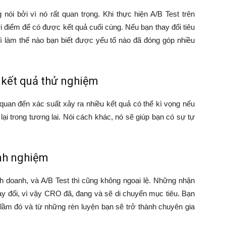
nói bởi vì nó rất quan trọng. Khi thực hiện A/B Test trên
hời điểm để có được kết quả cuối cùng. Nếu bạn thay đổi tiêu
hì làm thế nào bạn biết được yếu tố nào đã đóng góp nhiều
 kết quả thử nghiệm
n quan đến xác suất xảy ra nhiều kết quả có thể kì vọng nếu
i trong tương lai. Nói cách khác, nó sẽ giúp bạn có sự tự
inh nghiệm
nh doanh, và A/B Test thì cũng không ngoại lệ. Những nhận
ay đổi, vì vậy CRO đã, đang và sẽ di chuyển mục tiêu. Bạn
 lầm đó và từ những rèn luyện bạn sẽ trở thành chuyên gia