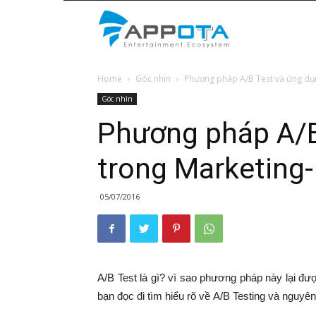
Appota
Home
Góc nhìn
Phương pháp A/B Test và ứng dụn
News
Góc nhìn
Phương pháp A/B
trong Marketing-
05/07/2016
A/B Test là gì? vì sao phương pháp này lại đ
bạn đọc đi tìm hiểu rõ về A/B Testing và nguyê