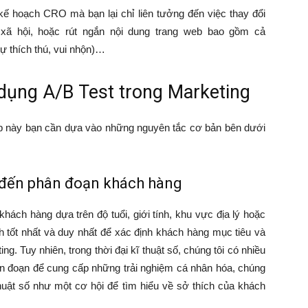
 kế hoạch CRO mà bạn lại chỉ liên tưởng đến việc thay đổi
 xã hội, hoặc rút ngắn nội dung trang web bao gồm cả
sự thích thú, vui nhộn)…
dụng A/B Test trong Marketing
áp này bạn cần dựa vào những nguyên tắc cơ bản bên dưới
 đến phân đoạn khách hàng
hách hàng dựa trên độ tuổi, giới tính, khu vực địa lý hoặc
h tốt nhất và duy nhất để xác định khách hàng mục tiêu và
ng. Tuy nhiên, trong thời đại kĩ thuật số, chúng tôi có nhiều
n đoạn để cung cấp những trải nghiệm cá nhân hóa, chúng
huật số như một cơ hội để tìm hiểu về sở thích của khách