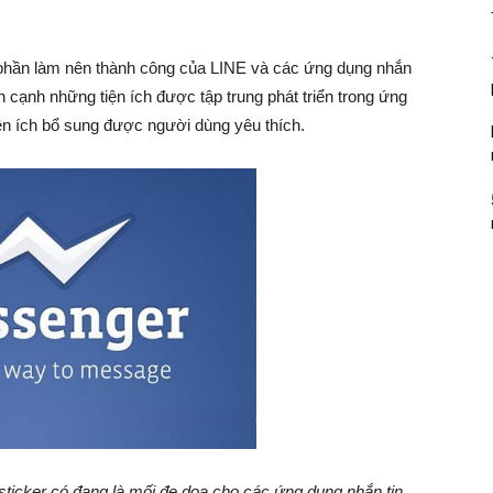
 phần làm nên thành công của LINE và các ứng dụng nhắn
cạnh những tiện ích được tập trung phát triển trong ứng
iện ích bổ sung được người dùng yêu thích.
ticker có đang là mối đe dọa cho các ứng dụng nhắn tin