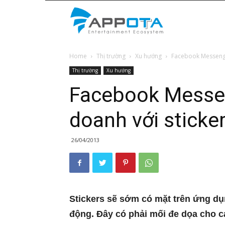
Appota
Home
Thị trường
Xu hướng
Facebook Messenger
News
Thị trường
Xu hướng
Facebook Messen
doanh với sticke
26/04/2013
Stickers sẽ sớm có mặt trên ứng dụ
động. Đây có phải mối đe dọa cho c