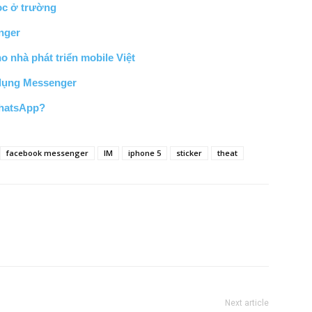
ọc ở trường
nger
 nhà phát triển mobile Việt
 dụng Messenger
WhatsApp?
facebook messenger
IM
iphone 5
sticker
theat
Next article