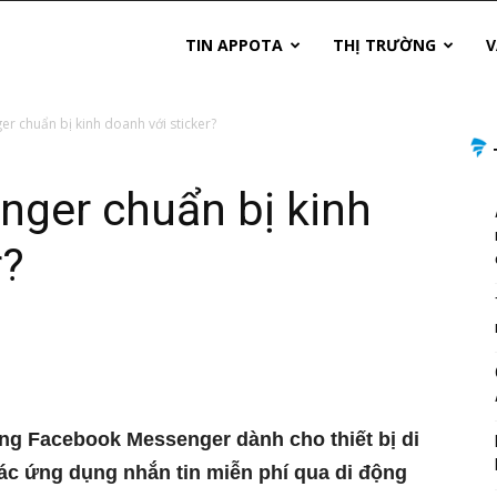
TIN APPOTA
THỊ TRƯỜNG
V
 chuẩn bị kinh doanh với sticker?
ger chuẩn bị kinh
r?
ng Facebook Messenger dành cho thiết bị di
ác ứng dụng nhắn tin miễn phí qua di động