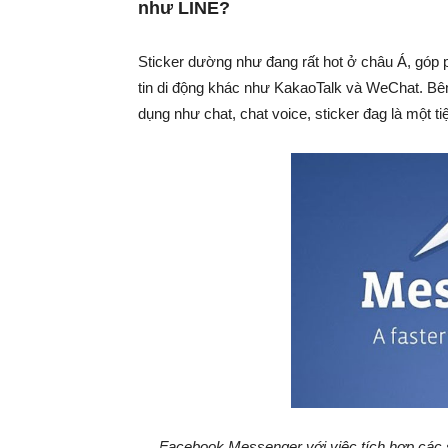
như LINE?
Sticker dường như đang rất hot ở châu Á, góp
tin di động khác như KakaoTalk và WeChat. Bên 
dụng như chat, chat voice, sticker đag là một t
Facebook Messenger với việc tích hợp các s