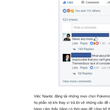
Việc Niantic đăng tải những mẹo chơi Pokem
họ phẫn nộ khi thay vì trả lời về những vấn đề 
hàng cảm thấy hãng có thời gian để công bố t