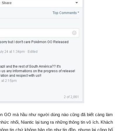
on GO mà hầu như người dùng nào cũng đã biết càng làm
nhức nhối, Niantic lại tung ra những thông tin vô ích. Khách
hông tin chứ không bận rộn như tin đồn, nhưng lại công bố