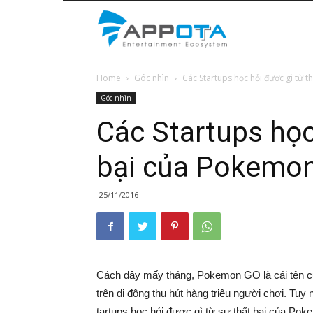
Appota
Home
Góc nhìn
Các Startups học hỏi được gì từ 
News
Góc nhìn
Các Startups học
bại của Pokemo
25/11/2016
Cách đây mấy tháng, Pokemon GO là cái tên cực
trên di động thu hút hàng triệu người chơi. Tuy 
tartups học hỏi được gì từ sự thất bại của P