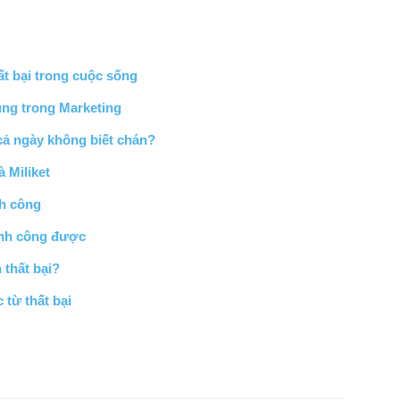
ất bại trong cuộc sống
ụng trong Marketing
cả ngày không biết chán?
 Miliket
nh công
ành công được
 thất bại?
 từ thất bại