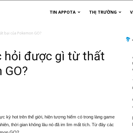
TIN APPOTA
THỊ TRƯỜNG
V
thất bại của Pokemon GO?
 hỏi được gì từ thất
n GO?
 kỳ hot trên thế giới, hiện tượng hiếm có trong làng game
nhiên, thời gian không lâu nó đã im lìm mất tích. Từ đây các
okemon GO?