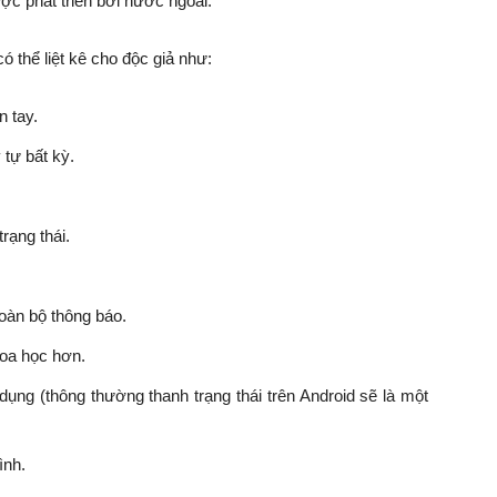
ợc phát triển bởi nước ngoài.
ó thể liệt kê cho độc giả như:
 tay.
tự bất kỳ.
trạng thái.
oàn bộ thông báo.
hoa học hơn.
ụng (thông thường thanh trạng thái trên Android sẽ là một
ình.