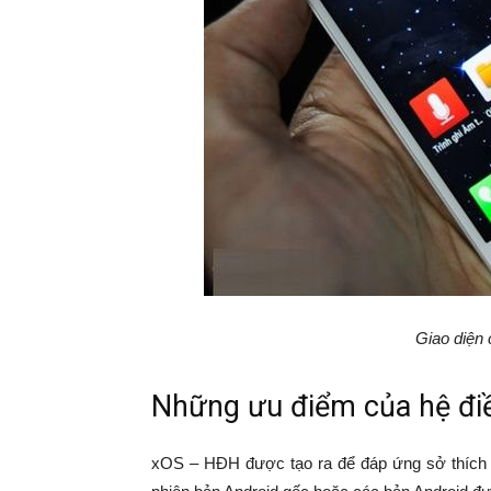
Giao diện 
Những ưu điểm của hệ đi
xOS – HĐH được tạo ra để đáp ứng sở thích c