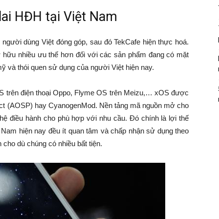
lai HĐH tại Việt Nam
người dùng Việt đóng góp, sau đó TekCafe hiện thực hoá.
 hữu nhiều ưu thế hơn đối với các sản phẩm đang có mặt
mỹ và thói quen sử dụng của người Việt hiện nay.
S trên điện thoại Oppo, Flyme OS trên Meizu,… xOS được
oject (AOSP) hay CyanogenMod. Nền tảng mã nguồn mở cho
 hệ điều hành cho phù hợp với nhu cầu. Đó chính là lợi thế
ệt Nam hiện nay đều ít quan tâm và chấp nhận sử dụng theo
 cho dù chúng có nhiều bất tiện.