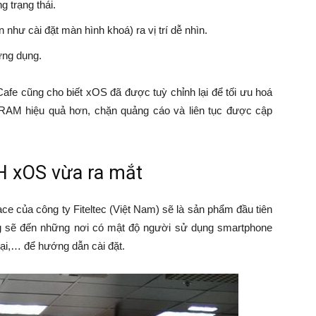
g trạng thái.
hư cài đặt màn hình khoá) ra vị trí dễ nhìn.
ứng dụng.
Cafe cũng cho biết xOS đã được tuỳ chỉnh lại để tối ưu hoá
 RAM hiệu quả hơn, chặn quảng cáo và liên tục được cập
H xOS vừa ra mắt
ce của công ty Fiteltec (Việt Nam) sẽ là sản phẩm đầu tiên
g sẽ đến những nơi có mật độ người sử dụng smartphone
ại,… để hướng dẫn cài đặt.