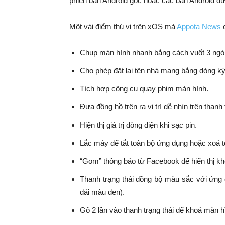
phiên bản Android gốc hoặc các bản Android đư
Một vài điểm thú vị trên xOS mà
Appota News
c
Chụp màn hình nhanh bằng cách vuốt 3 ngón
Cho phép đặt lại tên nhà mạng bằng dòng ký 
Tích hợp công cụ quay phim màn hình.
Đưa đồng hồ trên ra vị trí dễ nhìn trên thanh 
Hiện thị giá trị dòng điện khi sạc pin.
Lắc máy để tắt toàn bộ ứng dụng hoặc xoá t
“Gom” thông báo từ Facebook để hiển thị k
Thanh trạng thái đồng bộ màu sắc với ứng d
dải màu đen).
Gõ 2 lần vào thanh trạng thái để khoá màn h