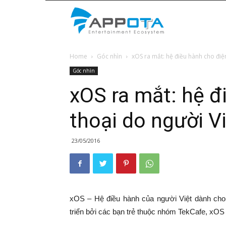
Appota
Home
Góc nhìn
xOS ra mắt: hệ điều hành cho điện
News
Góc nhìn
xOS ra mắt: hệ đ
thoại do người Vi
23/05/2016
xOS – Hệ điều hành của người Việt dành cho 
triển bởi các bạn trẻ thuộc nhóm TekCafe, xOS