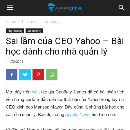
Appota
Home
Thị trường
Xu hướng
Thị trường
Xu hướng
News
Sai lầm của CEO Yahoo – Bài
học dành cho nhà quản lý
14/03/2016
Mới đây trên
Inc.
, tác giả Geoffrey James đã có bài phân tích
về những sai lầm dẫn đến sự thất bại của Yahoo trong tay nữ
CEO xinh đẹp Marissa Mayer. Đây cũng là những bài học cho
các nhà quản lý. Bạn đọc cùng
Appota News
tìm hiểu nhé.
Vì đâu mà Mayer không thể làm nên một cuộc cải tổ tích cực