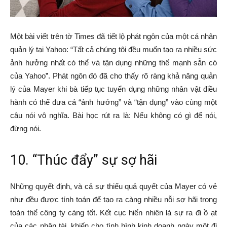
Một bài viết trên tờ Times đã tiết lộ phát ngôn của một cá nhân
quản lý tại Yahoo: “Tất cả chúng tôi đều muốn tạo ra nhiều sức
ảnh hưởng nhất có thể và tận dụng những thế mạnh sẵn có
của Yahoo”. Phát ngôn đó đã cho thấy rõ ràng khả năng quản
lý của Mayer khi bà tiếp tục tuyển dụng những nhân vật điều
hành có thể đưa cả “ảnh hưởng” và “tận dụng” vào cùng một
câu nói vô nghĩa. Bài học rút ra là: Nếu không có gì để nói,
đừng nói.
10. “Thúc đẩy” sự sợ hãi
Những quyết định, và cả sự thiếu quả quyết của Mayer có vẻ
như đều được tính toán để tạo ra càng nhiều nỗi sợ hãi trong
toàn thể công ty càng tốt. Kết cục hiển nhiên là sự ra đi ồ ạt
của các nhân tài, khiến cho tình hình kinh doanh ngày một đi