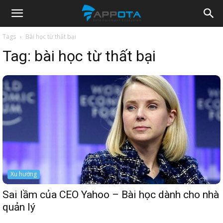
Appota
Tags
Bài học từ thất bại
Tag:
bài học từ thất bại
News
Xu hướng
Sai lầm của CEO Yahoo – Bài học dành cho nhà
quản lý