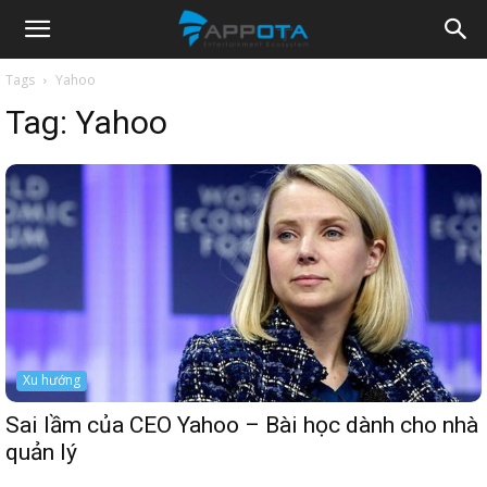
Appota
Tags
Yahoo
Tag:
Yahoo
News
Xu hướng
Sai lầm của CEO Yahoo – Bài học dành cho nhà
quản lý