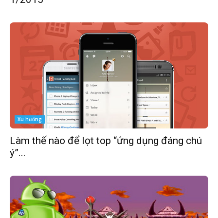
Xu hướng
Làm thế nào để lọt top “ứng dụng đáng chú
ý”...