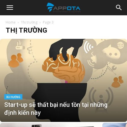
Appota
Home
Thị trường
Page 3
THỊ TRƯỜNG
News
XU HƯỚNG
Start-up sẽ thất bại nếu tồn tại những
định kiến này