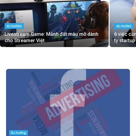
XU HƯỚNG
XU HƯỚNG
Livestream Game: Mảnh đất màu mỡ dành
6 việc cầ
cho Streamer Việt
ty startup
Xu hướng