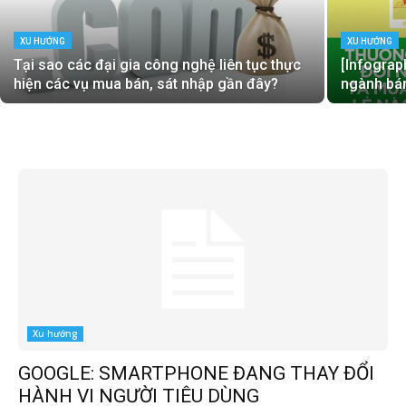
XU HƯỚNG
XU HƯỚNG
Tại sao các đại gia công nghệ liên tục thực
[Infogra
hiện các vụ mua bán, sát nhập gần đây?
ngành bán
Xu hướng
GOOGLE: SMARTPHONE ĐANG THAY ĐỔI
HÀNH VI NGƯỜI TIÊU DÙNG