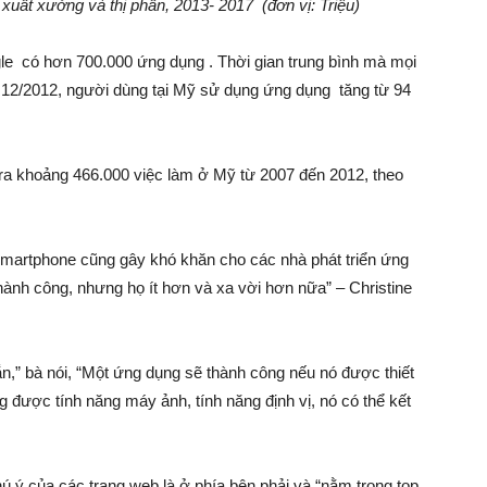
xuất xưởng và thị phần, 2013- 2017 (đơn vị: Triệu)
le có hơn 700.000 ứng dụng . Thời gian trung bình mà mọi
 12/2012, người dùng tại Mỹ sử dụng ứng dụng tăng từ 94
 ra khoảng 466.000 việc làm ở Mỹ từ 2007 đến 2012, theo
Smartphone cũng gây khó khăn cho các nhà phát triển ứng
ành công, nhưng họ ít hơn và xa vời hơn nữa” – Christine
,” bà nói, “Một ứng dụng sẽ thành công nếu nó được thiết
g được tính năng máy ảnh, tính năng định vị, nó có thể kết
 ý của các trang web là ở phía bên phải và “nằm trong top