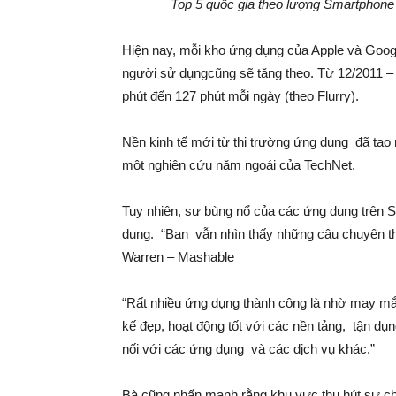
Top 5 quốc gia theo lượng Smartphone 
Hiện nay, mỗi kho ứng dụng của Apple và Goog
người sử dụngcũng sẽ tăng theo. Từ 12/2011 –
phút đến 127 phút mỗi ngày (theo Flurry).
Nền kinh tế mới từ thị trường ứng dụng đã tạo
một nghiên cứu năm ngoái của TechNet.
Tuy nhiên, sự bùng nổ của các ứng dụng trên 
dụng. “Bạn vẫn nhìn thấy những câu chuyện th
Warren – Mashable
“Rất nhiều ứng dụng thành công là nhờ may mắn
kế đẹp, hoạt động tốt với các nền tảng, tận dụn
nối với các ứng dụng và các dịch vụ khác.”
Bà cũng nhấn mạnh rằng khu vực thu hút sự chú