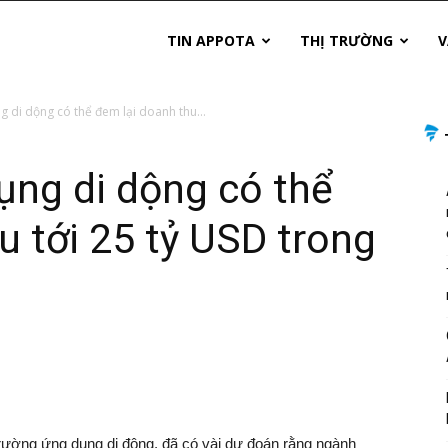
TIN APPOTA
THỊ TRƯỜNG
V
g di dộng có thể đem lại doanh thu...
ụng di dộng có thể
u tới 25 tỷ USD trong
trường ứng dụng di động, đã có vài dự đoán rằng ngành