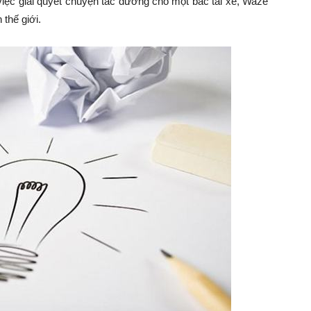
việc giải quyết chuyện tắc đường cho một bác tài xế, Waze
 thế giới.