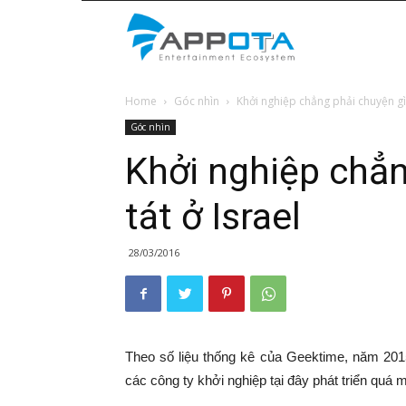
Appota
Home
Góc nhìn
Khởi nghiệp chẳng phải chuyện gì t
News
Góc nhìn
Khởi nghiệp chẳn
tát ở Israel
28/03/2016
Theo số liệu thống kê của Geektime, năm 201
các công ty khởi nghiệp tại đây phát triển quá