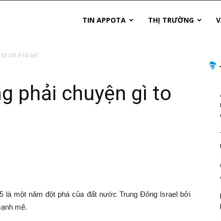
TIN APPOTA
THỊ TRƯỜNG
V
o tát ở Israel
g phải chuyện gì to
5 là một năm đột phá của đất nước Trung Đông Israel bởi
 mạnh mẽ.