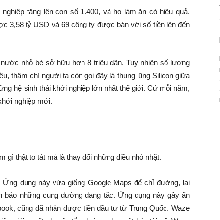
 nghiệp tăng lên con số 1.400, và họ làm ăn có hiệu quả.
ược 3,58 tỷ USD và 69 công ty được bán với số tiền lên đến
đất nước nhỏ bé sở hữu hơn 8 triệu dân. Tuy nhiên số lượng
iều, thậm chí người ta còn gọi đây là thung lũng Silicon giữa
ững hệ sinh thái khởi nghiệp lớn nhất thế giới. Cứ mỗi năm,
 khởi nghiệp mới.
m gì thật to tát mà là thay đổi những điều nhỏ nhặt.
 Ứng dụng này vừa giống Google Maps để chỉ đường, lại
nh báo những cung đường đang tắc. Ứng dụng này gây ấn
ook, cũng đã nhận được tiền đầu tư từ Trung Quốc. Waze