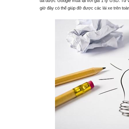
đã được Google mua lại với giá 1 tỷ USD. Từ 
giờ đây có thể giúp đỡ được các lái xe trên toàn