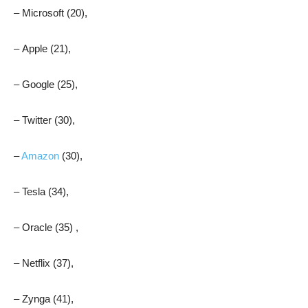
– Microsoft (20),
– Apple (21),
– Google (25),
– Twitter (30),
–
Amazon
(30),
– Tesla (34),
– Oracle (35) ,
– Netflix (37),
– Zynga (41),