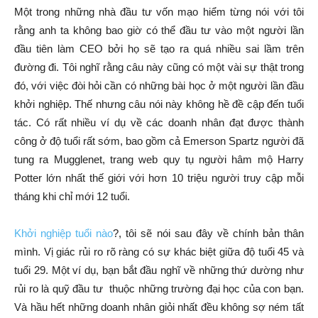
Một trong những nhà đầu tư vốn mạo hiểm từng nói với tôi
rằng anh ta không bao giờ có thể đầu tư vào một người lần
đầu tiên làm CEO bởi họ sẽ tạo ra quá nhiều sai lầm trên
đường đi. Tôi nghĩ rằng câu này cũng có một vài sự thật trong
đó, với việc đòi hỏi cần có những bài học ở một người lần đầu
khởi nghiệp. Thế nhưng câu nói này không hề đề cập đến tuổi
tác. Có rất nhiều ví dụ về các doanh nhân đạt được thành
công ở độ tuổi rất sớm, bao gồm cả Emerson Spartz người đã
tung ra Mugglenet, trang web quy tụ người hâm mộ Harry
Potter lớn nhất thế giới với hơn 10 triệu người truy cập mỗi
tháng khi chỉ mới 12 tuổi.
Khởi nghiệp tuổi nào
?, tôi sẽ nói sau đây về chính bản thân
mình. Vị giác rủi ro rõ ràng có sự khác biệt giữa độ tuổi 45 và
tuổi 29. Một ví dụ, bạn bắt đầu nghĩ về những thứ dường như
rủi ro là quỹ đầu tư thuộc những trường đại học của con bạn.
Và hầu hết những doanh nhân giỏi nhất đều không sợ ném tất