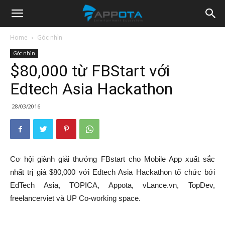
Appota
Home
Góc nhìn
Góc nhìn
News
$80,000 từ FBStart với
Edtech Asia Hackathon
28/03/2016
Cơ hội giành giải thưởng FBstart cho Mobile App xuất sắc
nhất trị giá $80,000 với Edtech Asia Hackathon tổ chức bởi
EdTech Asia, TOPICA, Appota, vLance.vn, TopDev,
freelancerviet và UP Co-working space.