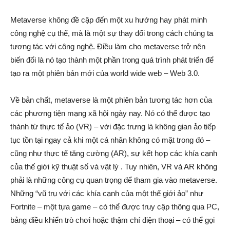
Metaverse không đề cập đến một xu hướng hay phát minh
công nghệ cụ thể, mà là một sự thay đổi trong cách chúng ta
tương tác với công nghệ. Điều làm cho metaverse trở nên
biến đổi là nó tạo thành một phần trong quá trình phát triển để
tạo ra một phiên bản mới của world wide web – Web 3.0.
Về bản chất, metaverse là một phiên bản tương tác hơn của
các phương tiện mạng xã hội ngày nay. Nó có thể được tạo
thành từ thực tế ảo (VR) – với đặc trưng là không gian ảo tiếp
tục tồn tại ngay cả khi một cá nhân không có mặt trong đó –
cũng như thực tế tăng cường (AR), sự kết hợp các khía cạnh
của thế giới kỹ thuật số và vật lý . Tuy nhiên, VR và AR không
phải là những công cụ quan trọng để tham gia vào metaverse.
Những “vũ trụ với các khía cạnh của một thế giới ảo” như
Fortnite – một tựa game – có thể được truy cập thông qua PC,
bảng điều khiển trò chơi hoặc thậm chí điện thoại – có thể gọi