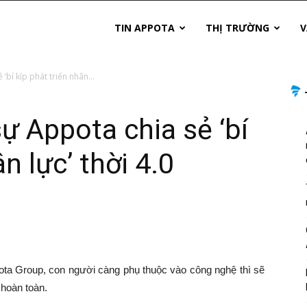
TIN APPOTA
THỊ TRƯỜNG
V
bí kíp phát triển nhân...
 Appota chia sẻ ‘bí
n lực’ thời 4.0
ta Group, con người càng phụ thuộc vào công nghệ thì sẽ
 hoàn toàn.