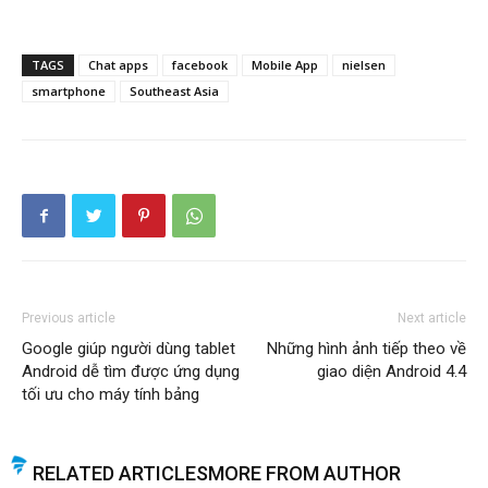
TAGS
Chat apps
facebook
Mobile App
nielsen
smartphone
Southeast Asia
Previous article
Next article
Google giúp người dùng tablet
Những hình ảnh tiếp theo về
Android dễ tìm được ứng dụng
giao diện Android 4.4
tối ưu cho máy tính bảng
RELATED ARTICLES
MORE FROM AUTHOR