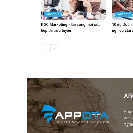
Góc nhìn
Góc nhìn
KOC Marketing - làn sóng mới của
10 dự đoán
tiếp thị trực tuyến
nghiệp star
AB
Appo
vực 
nghi