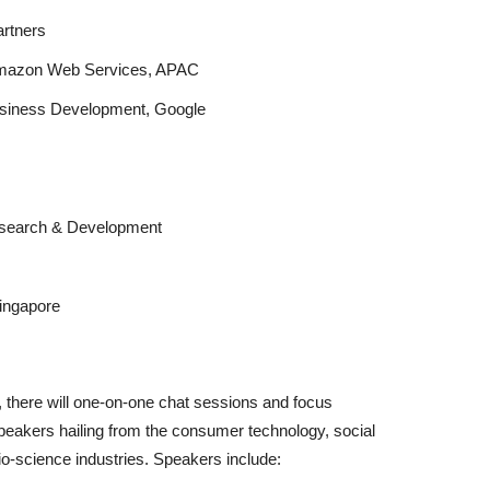
artners
 Amazon Web Services, APAC
Business Development, Google
esearch & Development
Singapore
, there will one-on-one chat sessions and focus
speakers hailing from the consumer technology, social
bio-science industries. Speakers include: