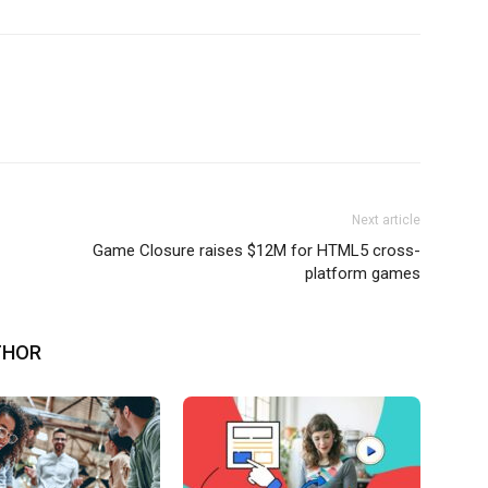
Next article
Game Closure raises $12M for HTML5 cross-
platform games
THOR