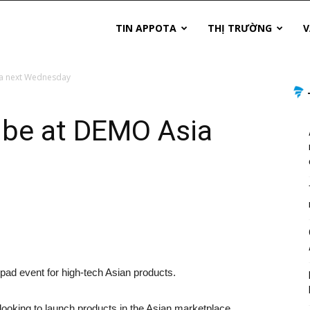
TIN APPOTA
THỊ TRƯỜNG
V
ia next Wednesday
 be at DEMO Asia
pad event for high-tech Asian products.
 looking to launch products in the Asian marketplace.