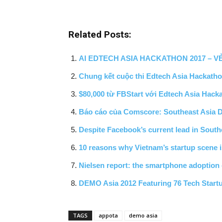
Related Posts:
AI EDTECH ASIA HACKATHON 2017 – V
Chung kết cuộc thi Edtech Asia Hackath
$80,000 từ FBStart với Edtech Asia Hack
Báo cáo của Comscore: Southeast Asia Dig
Despite Facebook’s current lead in Southea
10 reasons why Vietnam’s startup scene i
Nielsen report: the smartphone adoption 
DEMO Asia 2012 Featuring 76 Tech Start
TAGS
appota
demo asia