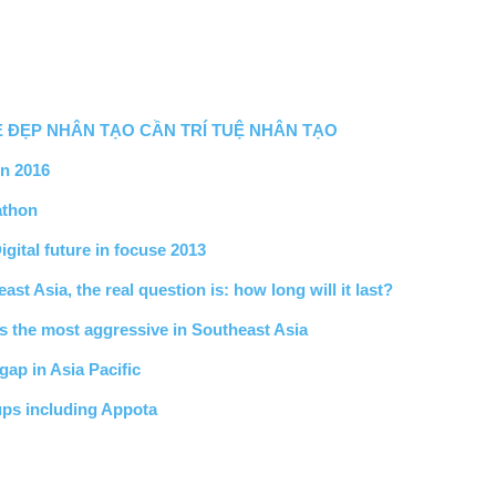
Ẻ ĐẸP NHÂN TẠO CẦN TRÍ TUỆ NHÂN TẠO
on 2016
athon
ital future in focuse 2013
st Asia, the real question is: how long will it last?
s the most aggressive in Southeast Asia
gap in Asia Pacific
ups including Appota