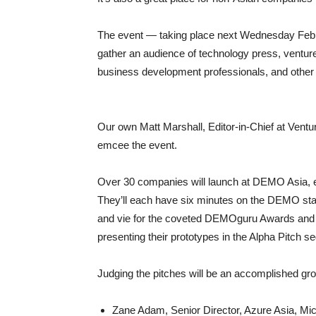
The event — taking place next Wednesday Febru
gather an audience of technology press, ventur
business development professionals, and other 
Our own Matt Marshall, Editor-in-Chief at Vent
emcee the event.
Over 30 companies will launch at DEMO Asia, e
They’ll each have six minutes on the DEMO stag
and vie for the coveted DEMOguru Awards and t
presenting their prototypes in the Alpha Pitch s
Judging the pitches will be an accomplished gr
Zane Adam, Senior Director, Azure Asia, Mic