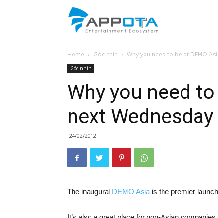
Appota
Home
Góc nhìn
Why you need to be at DEMO As
News
Góc nhìn
Why you need to
next Wednesday
24/02/2012
The inaugural
DEMO Asia
is the premier launch
It’s also a great place for non-Asian companies