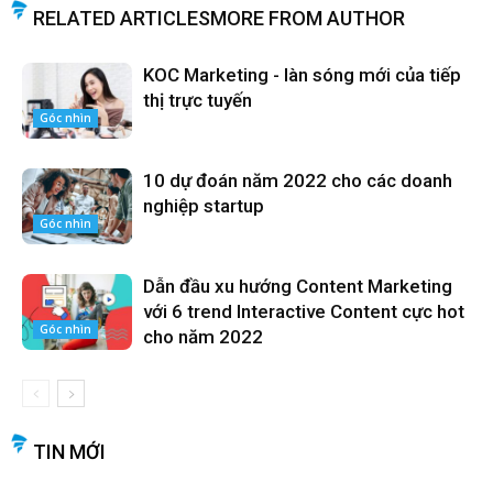
RELATED ARTICLES
MORE FROM AUTHOR
KOC Marketing - làn sóng mới của tiếp
thị trực tuyến
Góc nhìn
10 dự đoán năm 2022 cho các doanh
nghiệp startup
Góc nhìn
Dẫn đầu xu hướng Content Marketing
với 6 trend Interactive Content cực hot
Góc nhìn
cho năm 2022
TIN MỚI