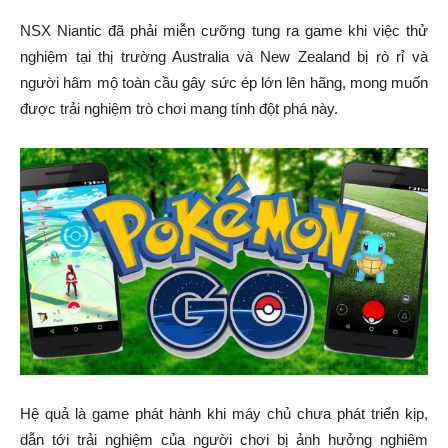
NSX Niantic đã phải miễn cưỡng tung ra game khi việc thử
nghiệm tại thị trường Australia và New Zealand bị rò rỉ và
người hâm mộ toàn cầu gây sức ép lớn lên hãng, mong muốn
được trải nghiệm trò chơi mang tính đột phá này.
Hệ quả là game phát hành khi máy chủ chưa phát triển kịp,
dẫn tới trải nghiệm của người chơi bị ảnh hưởng nghiêm